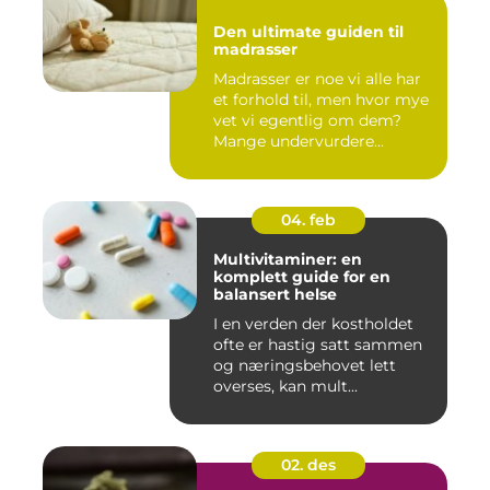
Den ultimate guiden til
madrasser
Madrasser er noe vi alle har
et forhold til, men hvor mye
vet vi egentlig om dem?
Mange undervurdere...
04. feb
Multivitaminer: en
komplett guide for en
balansert helse
I en verden der kostholdet
ofte er hastig satt sammen
og næringsbehovet lett
overses, kan mult...
02. des