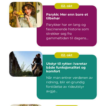
02. okt
Parykk: Mer enn bare et
tilbehør
Parykker har en lang og
fascinerende historie som
strekker seg fra
gammeltiden til dagens
moderne mo...
02. okt
Utstyr til rytter: Ivaretar
både funksjonalitet og
komfort
Når man entrer verdenen av
ridning, blir en grundig
forståelse av rideutstyr
avgjø...