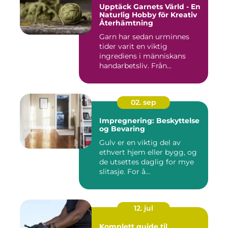
Upptäck Garnets Värld - En
Naturlig Hobby för Kreativ
Återhämtning
Garn har sedan urminnes
tider varit en viktig
ingrediens i människans
handarbetsliv. Från...
02. sep
Impregnering: Beskyttelse
og Bevaring
Gulv er en viktig del av
ethvert hjem eller bygg, og
de utsettes daglig for mye
slitasje. For å...
12. jul
Komplett guide til