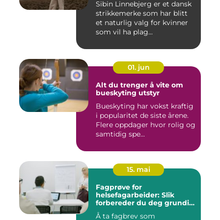
Sibin Linnebjerg er et dansk
strikkemerke som har blitt
et naturlig valg for kvinner
som vil ha plag...
01. jun
Alt du trenger å vite om
bueskyting utstyr
Bueskyting har vokst kraftig
i popularitet de siste årene.
Flere oppdager hvor rolig og
samtidig spe...
15. mai
Fagprøve for
helsefagarbeider: Slik
forbereder du deg grundig
for helsefagarbeider-
Å ta fagbrev som
fagbrev