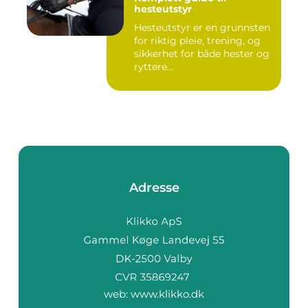
hesteutstyr
Hesteutstyr er en grunnsten
for riktig pleie, trening, og
sikkerhet for både hester og
ryttere...
Adresse
web:
www.klikko.dk