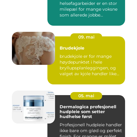
helsefagarbeider er en stor
milepæl for mange voksne
som allerede jobbe...
09. mai
Brudekjole
brudekjole er for mange
høydepunktet i hele
bryllupsplanleggingen, og
valget av kjole handler like
m...
05. mai
Dermalogica profesjonell
hudpleie som setter
hudhelse først
Profesjonell hudpleie handler
ikke bare om glød og perfekt
finish. For mange er målet