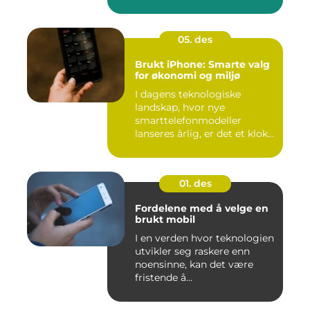
05. des
Brukt iPhone: Smarte valg
for økonomi og miljø
I dagens teknologiske
landskap, hvor nye
smarttelefonmodeller
lanseres årlig, er det et klokt
...
01. des
Fordelene med å velge en
brukt mobil
I en verden hvor teknologien
utvikler seg raskere enn
noensinne, kan det være
fristende å...