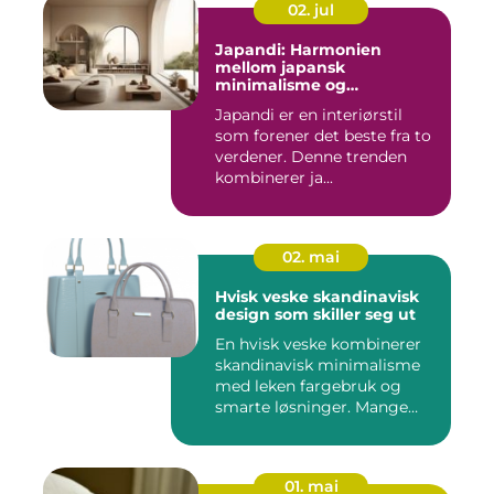
02. jul
Japandi: Harmonien
mellom japansk
minimalisme og
skandinavisk funksjonalitet
Japandi er en interiørstil
som forener det beste fra to
verdener. Denne trenden
kombinerer ja...
02. mai
Hvisk veske skandinavisk
design som skiller seg ut
En hvisk veske kombinerer
skandinavisk minimalisme
med leken fargebruk og
smarte løsninger. Mange
op...
01. mai