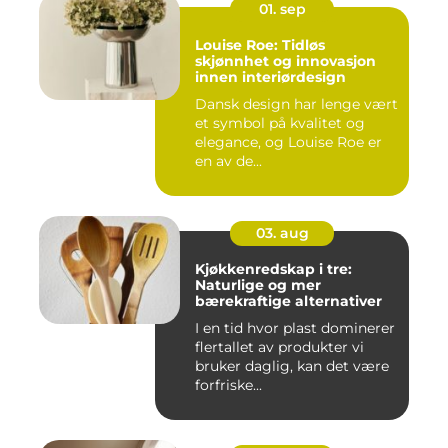
01. sep
Louise Roe: Tidløs
skjønnhet og innovasjon
innen interiørdesign
Dansk design har lenge vært
et symbol på kvalitet og
elegance, og Louise Roe er
en av de...
03. aug
Kjøkkenredskap i tre:
Naturlige og mer
bærekraftige alternativer
I en tid hvor plast dominerer
flertallet av produkter vi
bruker daglig, kan det være
forfriske...