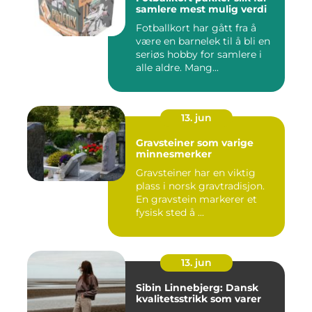
samlere mest mulig verdi
Fotballkort har gått fra å
være en barnelek til å bli en
seriøs hobby for samlere i
alle aldre. Mang...
13. jun
Gravsteiner som varige
minnesmerker
Gravsteiner har en viktig
plass i norsk gravtradisjon.
En gravstein markerer et
fysisk sted å ...
13. jun
Sibin Linnebjerg: Dansk
kvalitetsstrikk som varer