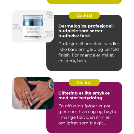
05. mai
Dermalogica profesjonell
hudpleie som setter
hudhelse først
Profesjonell hudpleie handler
ikke bare om glød og perfekt
finish. For mange er målet
en sterk, bala...
04. apr
Giftering et lite smykke
med stor betydning
En giftering følger et par
gjennom hverdag og høytid,
i mange tiår. Den minner
om løftet som ble git...