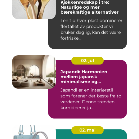
Kjøkkenredskap i tre:
Naturlige og mer
bærekraftige alternativer
I en tid hvor plast dominerer
flertallet av produkter vi
bruker daglig, kan det være
forfriske...
02. jul
Japandi: Harmonien
mellom japansk
minimalisme og
skandinavisk funksjonalitet
Japandi er en interiørstil
som forener det beste fra to
verdener. Denne trenden
kombinerer ja...
02. mai