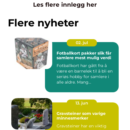
Les flere innlegg her
Flere nyheter
02. jul
Fotballkort pakker slik får
samlere mest mulig verdi
Fotballkort har gått fra å
være en barnelek til å bli en
seriøs hobby for samlere i
alle aldre. Mang...
13. jun
Gravsteiner som varige
minnesmerker
Gravsteiner har en viktig