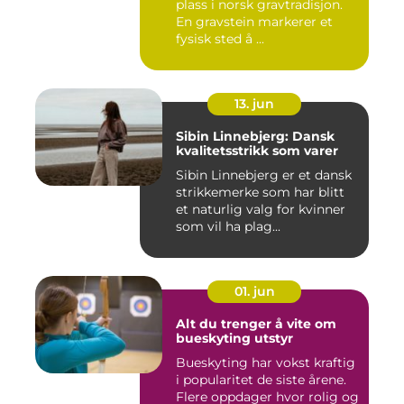
plass i norsk gravtradisjon.
En gravstein markerer et
fysisk sted å ...
13. jun
Sibin Linnebjerg: Dansk
kvalitetsstrikk som varer
Sibin Linnebjerg er et dansk
strikkemerke som har blitt
et naturlig valg for kvinner
som vil ha plag...
01. jun
Alt du trenger å vite om
bueskyting utstyr
Bueskyting har vokst kraftig
i popularitet de siste årene.
Flere oppdager hvor rolig og