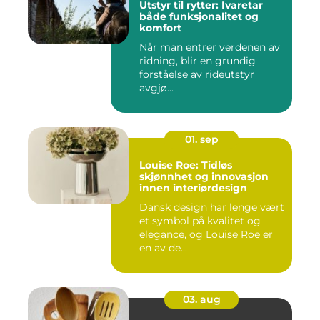
Utstyr til rytter: Ivaretar
både funksjonalitet og
komfort
Når man entrer verdenen av
ridning, blir en grundig
forståelse av rideutstyr
avgjø...
01. sep
Louise Roe: Tidløs
skjønnhet og innovasjon
innen interiørdesign
Dansk design har lenge vært
et symbol på kvalitet og
elegance, og Louise Roe er
en av de...
03. aug