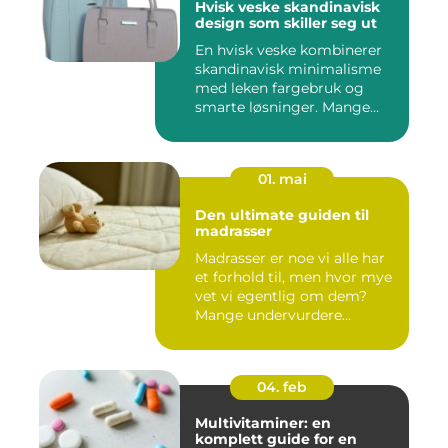
Hvisk veske skandinavisk
design som skiller seg ut
En hvisk veske kombinerer
skandinavisk minimalisme
med leken fargebruk og
smarte løsninger. Mange
op...
01. mai
Den ultimate guiden til
madrasser
Madrasser er noe vi alle har
et forhold til, men hvor mye
vet vi egentlig om dem?
Mange undervurdere...
04. feb
Multivitaminer: en
komplett guide for en