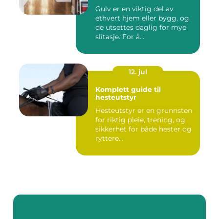
Gulv er en viktig del av
ethvert hjem eller bygg, og
de utsettes daglig for mye
slitasje. For å...
12. jul
Komplett guide til
hesteutstyr
Hesteutstyr er en grunnsten
for riktig pleie, trening, og
sikkerhet for både hester og
ryttere...