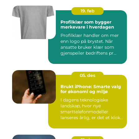
19. feb
Profilklær som bygger
merkevare i hverdagen
Profilklær handler om mer
enn logo på brystet. Når
ansatte bruker klær som
gjenspeiler bedriftens pr...
05. des
Brukt iPhone: Smarte valg
for økonomi og miljø
I dagens teknologiske
landskap, hvor nye
smarttelefonmodeller
lanseres årlig, er det et klokt
...