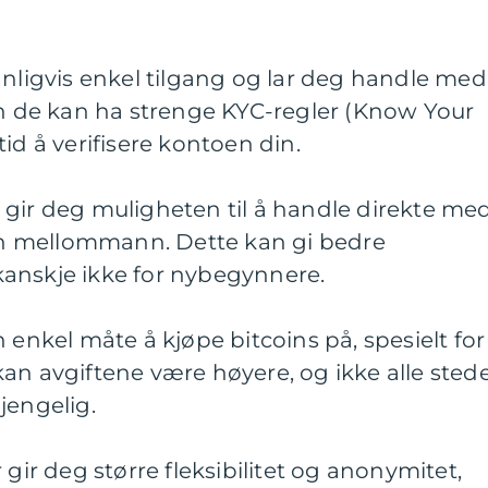
anligvis enkel tilgang og lar deg handle med
en de kan ha strenge KYC-regler (Know Your
id å verifisere kontoen din.
 gir deg muligheten til å handle direkte me
n mellommann. Dette kan gi bedre
anskje ikke for nybegynnere.
 enkel måte å kjøpe bitcoins på, spesielt for
an avgiftene være høyere, og ikke alle sted
jengelig.
 gir deg større fleksibilitet og anonymitet,