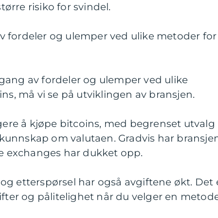
rre risiko for svindel.
 fordeler og ulemper ved ulike metoder for
gang av fordeler og ulemper ved ulike
ns, må vi se på utviklingen av bransjen.
igere å kjøpe bitcoins, med begrenset utvalg
kunnskap om valutaen. Gradvis har bransje
ige exchanges har dukket opp.
g etterspørsel har også avgiftene økt. Det 
ifter og pålitelighet når du velger en metod