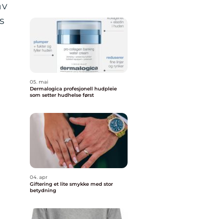
av
s
05. mai
Dermalogica profesjonell hudpleie
som setter hudhelse først
04. apr
Giftering et lite smykke med stor
betydning