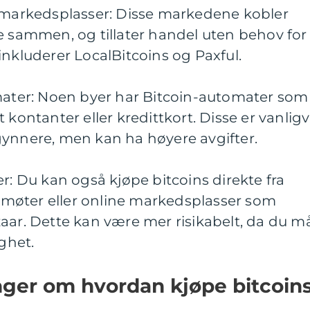
r-markedsplasser: Disse markedene kobler
e sammen, og tillater handel uten behov for
inkluderer LocalBitcoins og Paxful.
omater: Noen byer har Bitcoin-automater som
 kontanter eller kredittkort. Disse er vanligv
gynnere, men kan ha høyere avgifter.
r: Du kan også kjøpe bitcoins direkte fra
møter eller online markedsplasser som
aar. Dette kan være mer risikabelt, da du m
ighet.
nger om hvordan kjøpe bitcoin