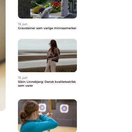
13. jun
Gravsteiner som varige minnesmerker
13. jun
Sibin Linnebjerg: Dansk kvalitetsstrikk
som varer