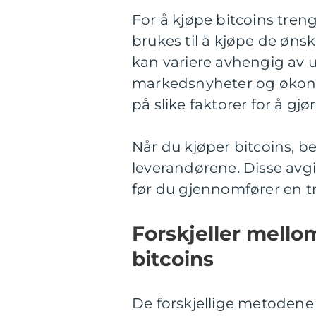
For å kjøpe bitcoins treng
brukes til å kjøpe de øns
kan variere avhengig av u
markedsnyheter og økonom
på slike faktorer for å gj
Når du kjøper bitcoins, b
leverandørene. Disse avgif
før du gjennomfører en t
Forskjeller mello
bitcoins
De forskjellige metodene f