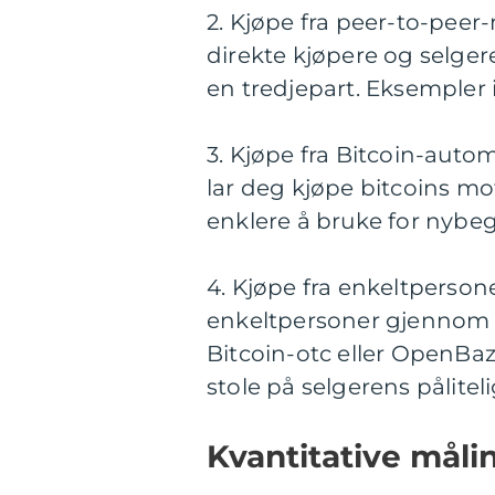
2. Kjøpe fra peer-to-pee
direkte kjøpere og selger
en tredjepart. Eksempler 
3. Kjøpe fra Bitcoin-aut
lar deg kjøpe bitcoins mot
enklere å bruke for nybe
4. Kjøpe fra enkeltpersone
enkeltpersoner gjennom 
Bitcoin-otc eller OpenBaz
stole på selgerens pålitel
Kvantitative måli