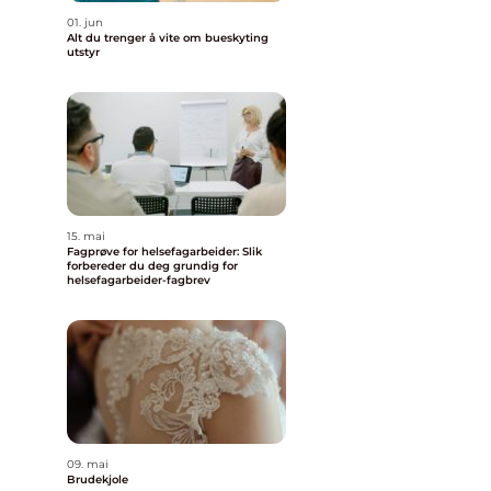
01. jun
Alt du trenger å vite om bueskyting
utstyr
15. mai
Fagprøve for helsefagarbeider: Slik
forbereder du deg grundig for
helsefagarbeider-fagbrev
09. mai
Brudekjole