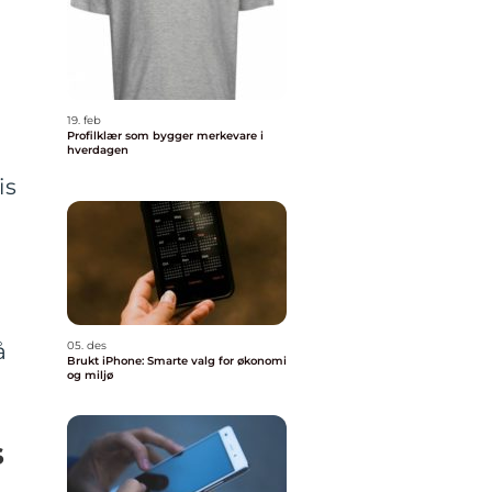
19. feb
Profilklær som bygger merkevare i
hverdagen
is
å
05. des
Brukt iPhone: Smarte valg for økonomi
og miljø
s