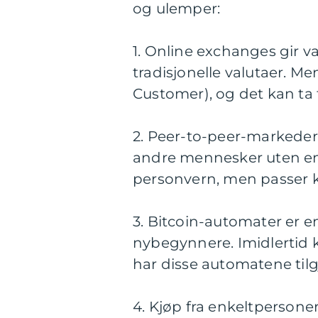
og ulemper:
1. Online exchanges gir v
tradisjonelle valutaer. M
Customer), og det kan ta t
2. Peer-to-peer-markeder
andre mennesker uten e
personvern, men passer k
3. Bitcoin-automater er en
nybegynnere. Imidlertid k
har disse automatene tilg
4. Kjøp fra enkeltpersoner