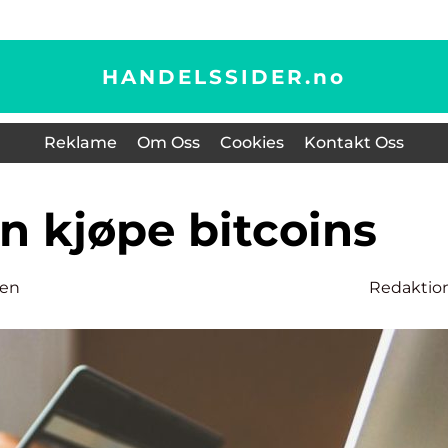
HANDELSSIDER.
no
Reklame
Om Oss
Cookies
Kontakt Oss
an kjøpe bitcoins
sen
Redaktio