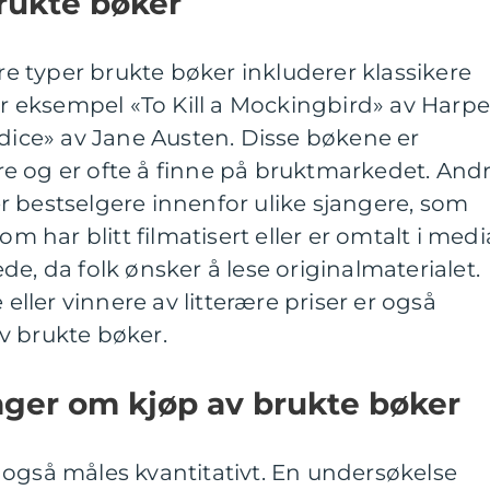
rukte bøker
 typer brukte bøker inkluderer klassikere
for eksempel «To Kill a Mockingbird» av Harpe
udice» av Jane Austen. Disse bøkene er
e og er ofte å finne på bruktmarkedet. And
r bestselgere innenfor ulike sjangere, som
om har blitt filmatisert eller er omtalt i medi
e, da folk ønsker å lese originalmaterialet.
 eller vinnere av litterære priser er også
v brukte bøker.
nger om kjøp av brukte bøker
 også måles kvantitativt. En undersøkelse