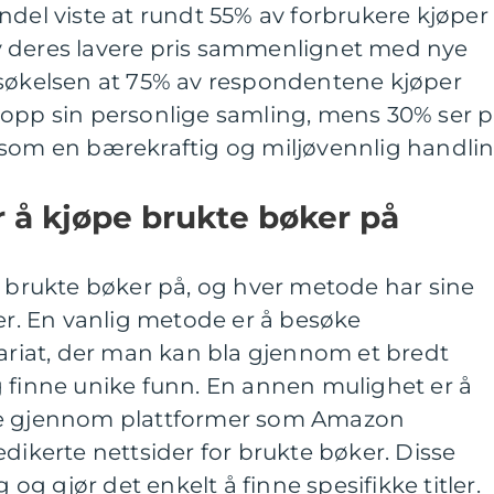
ndel viste at rundt 55% av forbrukere kjøper
v deres lavere pris sammenlignet med nye
rsøkelsen at 75% av respondentene kjøper
 opp sin personlige samling, mens 30% ser 
 som en bærekraftig og miljøvennlig handlin
r å kjøpe brukte bøker på
e brukte bøker på, og hver metode har sine
ler. En vanlig metode er å besøke
variat, der man kan bla gjennom et bredt
g finne unike funn. En annen mulighet er å
ne gjennom plattformer som Amazon
edikerte nettsider for brukte bøker. Disse
g og gjør det enkelt å finne spesifikke titler.