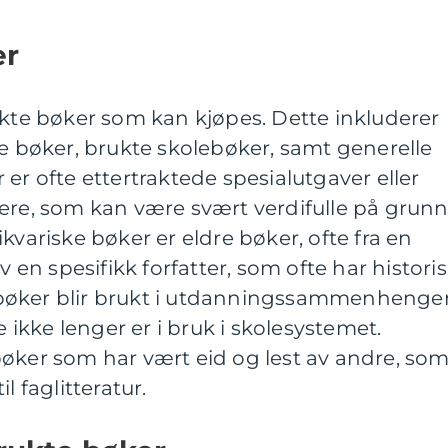
er
ukte bøker som kan kjøpes. Dette inkluderer
ke bøker, brukte skolebøker, samt generelle
er ofte ettertraktede spesialutgaver eller
ere, som kan være svært verdifulle på grun
kvariske bøker er eldre bøker, ofte fra en
v en spesifikk forfatter, som ofte har histori
olebøker blir brukt i utdanningssammenhenge
e ikke lenger er i bruk i skolesystemet.
bøker som har vært eid og lest av andre, so
l faglitteratur.