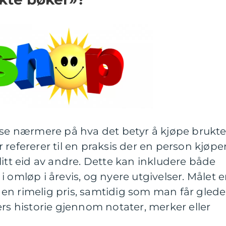
 se nærmere på hva det betyr å kjøpe brukt
refererer til en praksis der en person kjøpe
litt eid av andre. Dette kan inkludere både
 omløp i årevis, og nyere utgivelser. Målet e
il en rimelig pris, samtidig som man får glede
ers historie gjennom notater, merker eller