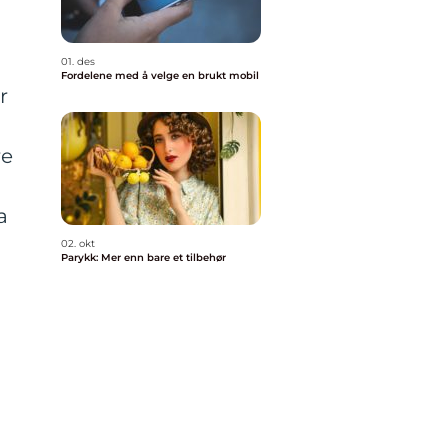
01. des
Fordelene med å velge en brukt mobil
r
re
a
02. okt
Parykk: Mer enn bare et tilbehør