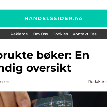
HANDELSSIDER.
no
Reklame
Om Oss
Cookies
Kontakt Oss
ndig oversikt
ansen
Redaktio