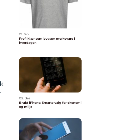
19. feb
Profilklær som bygger merkevare i
hverdagen
n
sk
r
05. des
Brukt iPhone: Smarte valg for økonomi
og miljø
m