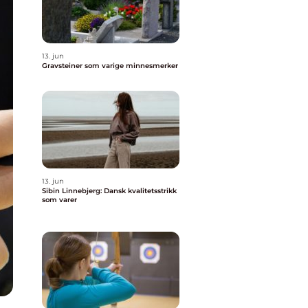
13. jun
Gravsteiner som varige minnesmerker
13. jun
Sibin Linnebjerg: Dansk kvalitetsstrikk
som varer