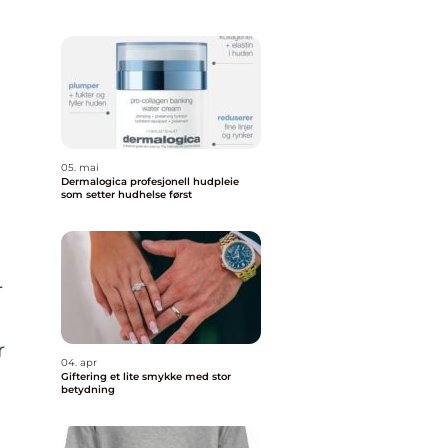
05. mai
Dermalogica profesjonell hudpleie
som setter hudhelse først
e
r
r
04. apr
Giftering et lite smykke med stor
betydning