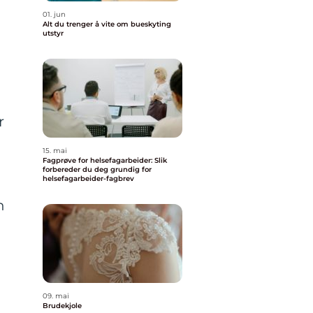
01. jun
Alt du trenger å vite om bueskyting
utstyr
r
15. mai
Fagprøve for helsefagarbeider: Slik
forbereder du deg grundig for
helsefagarbeider-fagbrev
n
09. mai
Brudekjole