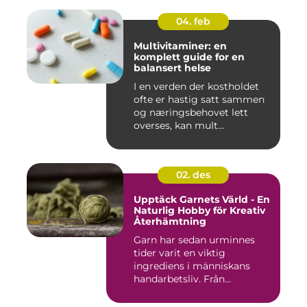
04. feb
Multivitaminer: en
komplett guide for en
balansert helse
I en verden der kostholdet
ofte er hastig satt sammen
og næringsbehovet lett
overses, kan mult...
02. des
Upptäck Garnets Värld - En
Naturlig Hobby för Kreativ
Återhämtning
Garn har sedan urminnes
tider varit en viktig
ingrediens i människans
handarbetsliv. Från...