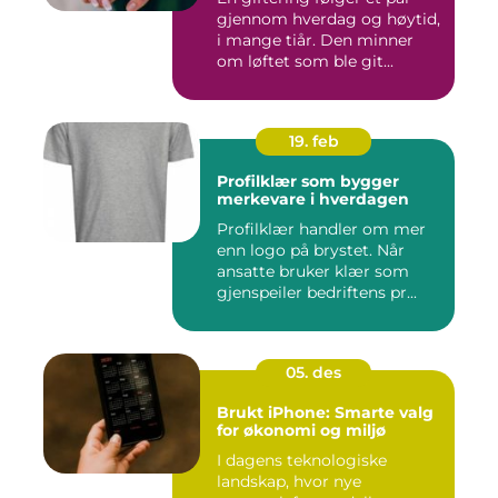
gjennom hverdag og høytid,
i mange tiår. Den minner
om løftet som ble git...
19. feb
Profilklær som bygger
merkevare i hverdagen
Profilklær handler om mer
enn logo på brystet. Når
ansatte bruker klær som
gjenspeiler bedriftens pr...
05. des
Brukt iPhone: Smarte valg
for økonomi og miljø
I dagens teknologiske
landskap, hvor nye