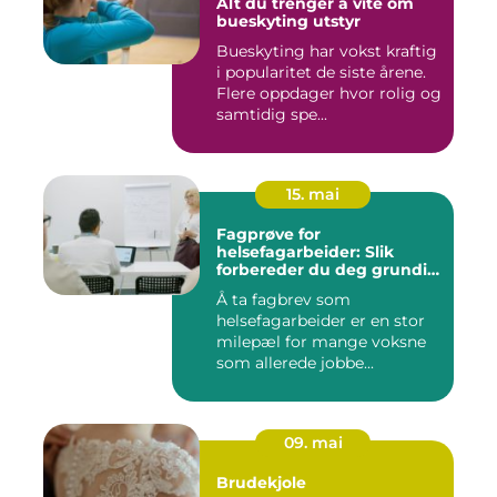
Alt du trenger å vite om
bueskyting utstyr
Bueskyting har vokst kraftig
i popularitet de siste årene.
Flere oppdager hvor rolig og
samtidig spe...
15. mai
Fagprøve for
helsefagarbeider: Slik
forbereder du deg grundig
for helsefagarbeider-
Å ta fagbrev som
fagbrev
helsefagarbeider er en stor
milepæl for mange voksne
som allerede jobbe...
09. mai
Brudekjole