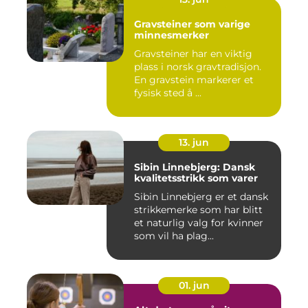
Gravsteiner som varige
minnesmerker
Gravsteiner har en viktig
plass i norsk gravtradisjon.
En gravstein markerer et
fysisk sted å ...
13. jun
Sibin Linnebjerg: Dansk
kvalitetsstrikk som varer
Sibin Linnebjerg er et dansk
strikkemerke som har blitt
et naturlig valg for kvinner
som vil ha plag...
01. jun