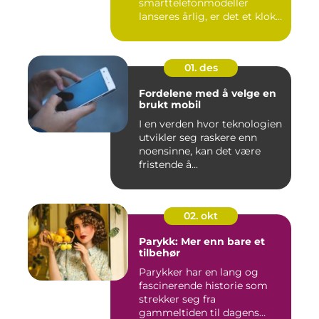
smarttelefonmodeller
lanseres årlig, er det et klokt
...
01. des
Fordelene med å velge en
brukt mobil
I en verden hvor teknologien
utvikler seg raskere enn
noensinne, kan det være
fristende å...
02. okt
Parykk: Mer enn bare et
tilbehør
Parykker har en lang og
fascinerende historie som
strekker seg fra
gammeltiden til dagens