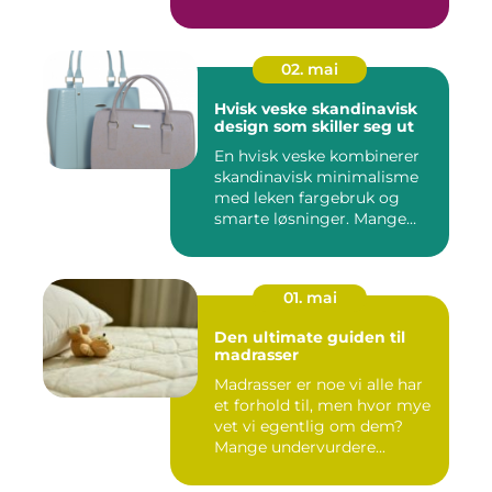
02. mai
Hvisk veske skandinavisk
design som skiller seg ut
En hvisk veske kombinerer
skandinavisk minimalisme
med leken fargebruk og
smarte løsninger. Mange
op...
01. mai
Den ultimate guiden til
madrasser
Madrasser er noe vi alle har
et forhold til, men hvor mye
vet vi egentlig om dem?
Mange undervurdere...