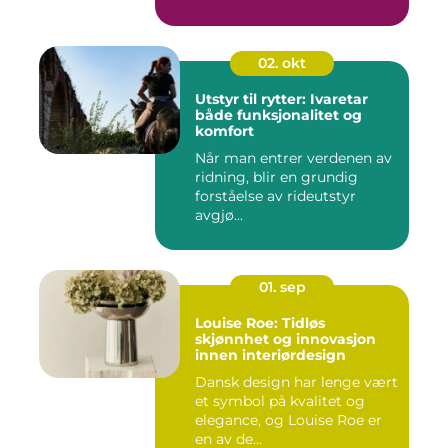
moderne mo...
02. okt
Utstyr til rytter: Ivaretar
både funksjonalitet og
komfort
Når man entrer verdenen av
ridning, blir en grundig
forståelse av rideutstyr
avgjø...
01. sep
Louise Roe: Tidløs
skjønnhet og innovasjon
innen interiørdesign
Dansk design har lenge vært
et symbol på kvalitet og
elegance, og Louise Roe er
en av de...