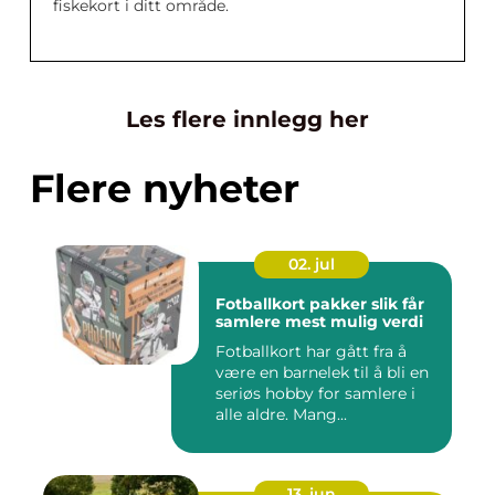
fiskekort i ditt område.
Les flere innlegg her
Flere nyheter
02. jul
Fotballkort pakker slik får
samlere mest mulig verdi
Fotballkort har gått fra å
være en barnelek til å bli en
seriøs hobby for samlere i
alle aldre. Mang...
13. jun