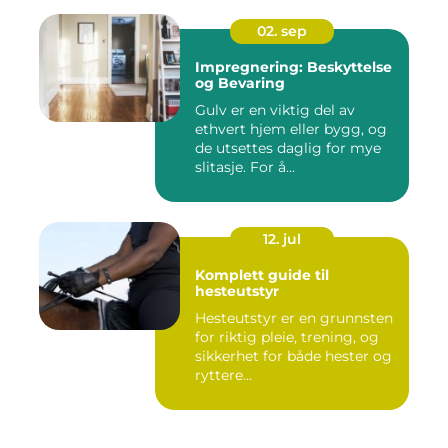
02. sep
Impregnering: Beskyttelse
og Bevaring
Gulv er en viktig del av
ethvert hjem eller bygg, og
de utsettes daglig for mye
slitasje. For å...
12. jul
Komplett guide til
hesteutstyr
Hesteutstyr er en grunnsten
for riktig pleie, trening, og
sikkerhet for både hester og
ryttere...