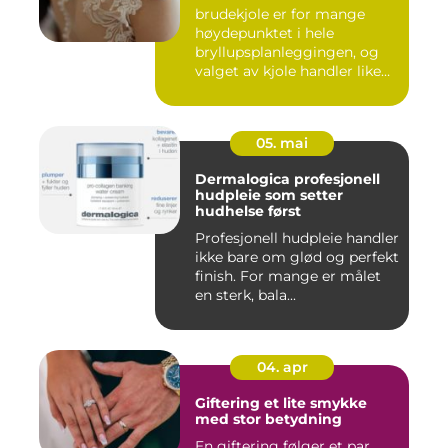
brudekjole er for mange
høydepunktet i hele
bryllupsplanleggingen, og
valget av kjole handler like
m...
05. mai
Dermalogica profesjonell
hudpleie som setter
hudhelse først
Profesjonell hudpleie handler
ikke bare om glød og perfekt
finish. For mange er målet
en sterk, bala...
04. apr
Giftering et lite smykke
med stor betydning
En giftering følger et par