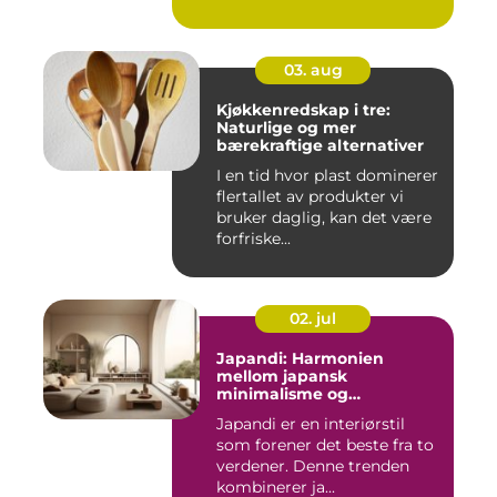
03. aug
Kjøkkenredskap i tre:
Naturlige og mer
bærekraftige alternativer
I en tid hvor plast dominerer
flertallet av produkter vi
bruker daglig, kan det være
forfriske...
02. jul
Japandi: Harmonien
mellom japansk
minimalisme og
skandinavisk funksjonalitet
Japandi er en interiørstil
som forener det beste fra to
verdener. Denne trenden
kombinerer ja...