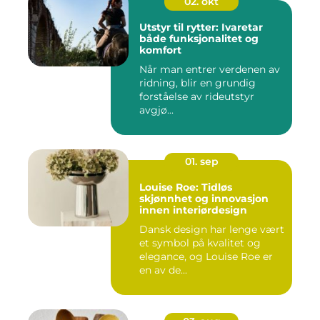
02. okt
Utstyr til rytter: Ivaretar
både funksjonalitet og
komfort
Når man entrer verdenen av
ridning, blir en grundig
forståelse av rideutstyr
avgjø...
01. sep
Louise Roe: Tidløs
skjønnhet og innovasjon
innen interiørdesign
Dansk design har lenge vært
et symbol på kvalitet og
elegance, og Louise Roe er
en av de...