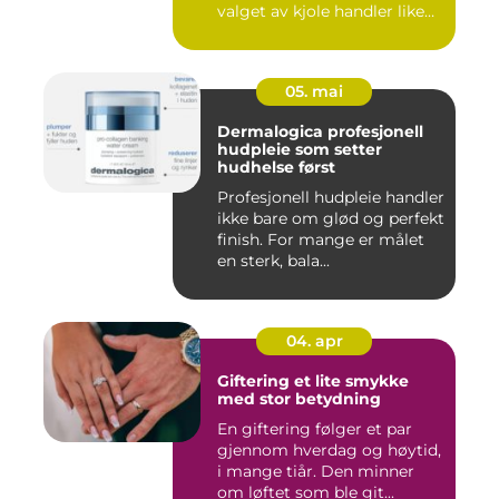
valget av kjole handler like
m...
05. mai
Dermalogica profesjonell
hudpleie som setter
hudhelse først
Profesjonell hudpleie handler
ikke bare om glød og perfekt
finish. For mange er målet
en sterk, bala...
04. apr
Giftering et lite smykke
med stor betydning
En giftering følger et par
gjennom hverdag og høytid,
i mange tiår. Den minner
om løftet som ble git...