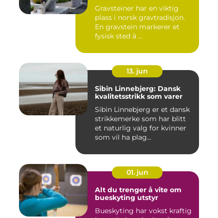
Gravsteiner har en viktig
plass i norsk gravtradisjon.
En gravstein markerer et
fysisk sted å ...
13. jun
Sibin Linnebjerg: Dansk
kvalitetsstrikk som varer
Sibin Linnebjerg er et dansk
strikkemerke som har blitt
et naturlig valg for kvinner
som vil ha plag...
01. jun
Alt du trenger å vite om
bueskyting utstyr
Bueskyting har vokst kraftig