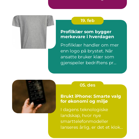
19. feb
Profilklær som bygger
merkevare i hverdagen
Profilklær handler om mer
enn logo på brystet. Når
ansatte bruker klær som
gjenspeiler bedriftens pr...
05. des
Brukt iPhone: Smarte valg
for økonomi og miljø
I dagens teknologiske
landskap, hvor nye
smarttelefonmodeller
lanseres årlig, er det et klokt
...