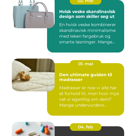
02. mai
Hvisk veske skandinavisk
design som skiller seg ut
En hvisk veske kombinerer
skandinavisk minimalisme
med leken fargebruk og
smarte løsninger. Mange
op...
01. mai
Den ultimate guiden til
madrasser
Madrasser er noe vi alle har
et forhold til, men hvor mye
vet vi egentlig om dem?
Mange undervurdere...
04. feb