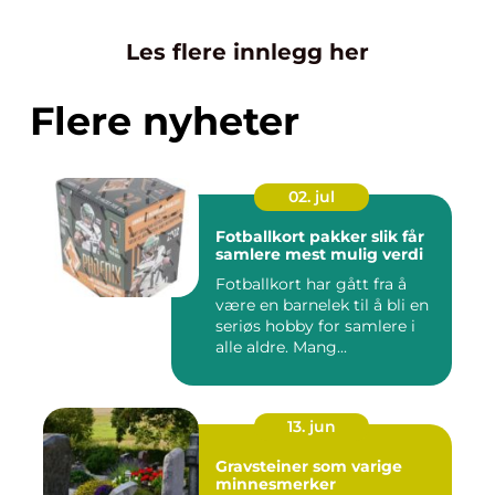
Les flere innlegg her
Flere nyheter
02. jul
Fotballkort pakker slik får
samlere mest mulig verdi
Fotballkort har gått fra å
være en barnelek til å bli en
seriøs hobby for samlere i
alle aldre. Mang...
13. jun
Gravsteiner som varige
minnesmerker