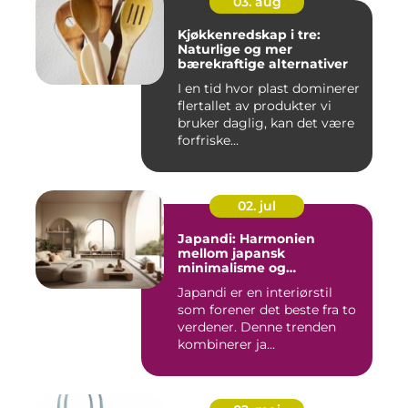
03. aug
Kjøkkenredskap i tre:
Naturlige og mer
bærekraftige alternativer
I en tid hvor plast dominerer
flertallet av produkter vi
bruker daglig, kan det være
forfriske...
02. jul
Japandi: Harmonien
mellom japansk
minimalisme og
skandinavisk funksjonalitet
Japandi er en interiørstil
som forener det beste fra to
verdener. Denne trenden
kombinerer ja...