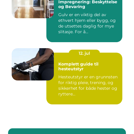
Impregnering: Beskyttelse
og Bevaring
Gulv er en viktig del av
ethvert hjem eller bygg, og
de utsettes daglig for mye
slitasje. For å...
12. jul
Komplett guide til
hesteutstyr
Hesteutstyr er en grunnsten
for riktig pleie, trening, og
sikkerhet for både hester og
ryttere...