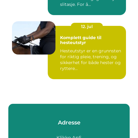
slitasje. For å...
12. jul
Komplett guide til
hesteutstyr
Hesteutstyr er en grunnsten
for riktig pleie, trening, og
sikkerhet for både hester og
ryttere...
Adresse