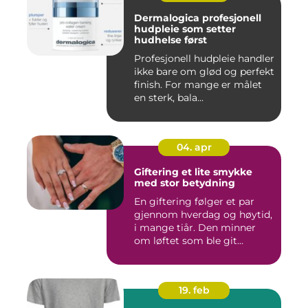
Dermalogica profesjonell
hudpleie som setter
hudhelse først
Profesjonell hudpleie handler
ikke bare om glød og perfekt
finish. For mange er målet
en sterk, bala...
04. apr
Giftering et lite smykke
med stor betydning
En giftering følger et par
gjennom hverdag og høytid,
i mange tiår. Den minner
om løftet som ble git...
19. feb