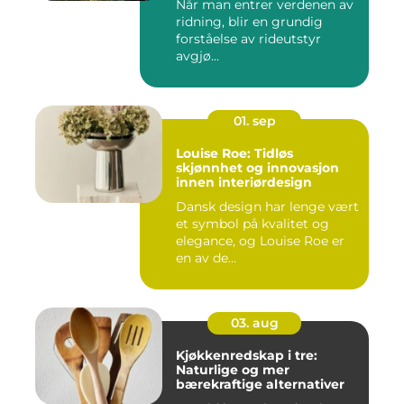
Når man entrer verdenen av
ridning, blir en grundig
forståelse av rideutstyr
avgjø...
01. sep
Louise Roe: Tidløs
skjønnhet og innovasjon
innen interiørdesign
Dansk design har lenge vært
et symbol på kvalitet og
elegance, og Louise Roe er
en av de...
03. aug
Kjøkkenredskap i tre:
Naturlige og mer
bærekraftige alternativer