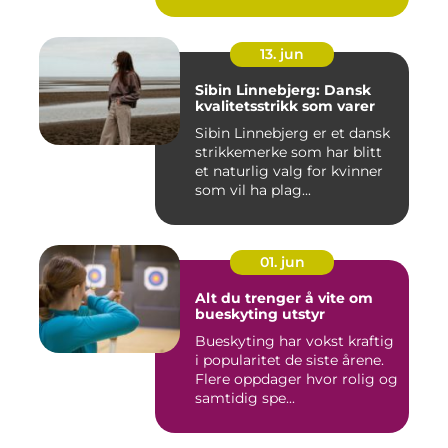
13. jun
Sibin Linnebjerg: Dansk
kvalitetsstrikk som varer
Sibin Linnebjerg er et dansk
strikkemerke som har blitt
et naturlig valg for kvinner
som vil ha plag...
01. jun
Alt du trenger å vite om
bueskyting utstyr
Bueskyting har vokst kraftig
i popularitet de siste årene.
Flere oppdager hvor rolig og
samtidig spe...