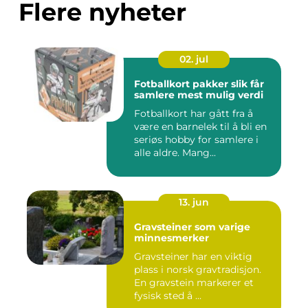
Flere nyheter
02. jul
Fotballkort pakker slik får
samlere mest mulig verdi
Fotballkort har gått fra å
være en barnelek til å bli en
seriøs hobby for samlere i
alle aldre. Mang...
13. jun
Gravsteiner som varige
minnesmerker
Gravsteiner har en viktig
plass i norsk gravtradisjon.
En gravstein markerer et
fysisk sted å ...