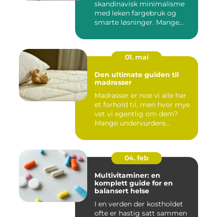
skandinavisk minimalisme
med leken fargebruk og
smarte løsninger. Mange
op...
01. mai
Den ultimate guiden til
madrasser
Madrasser er noe vi alle har
et forhold til, men hvor mye
vet vi egentlig om dem?
Mange undervurdere...
04. feb
Multivitaminer: en
komplett guide for en
balansert helse
I en verden der kostholdet
ofte er hastig satt sammen