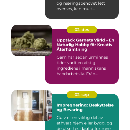
og næringsbehovet lett
overses, kan mult...
02. des
Upptäck Garnets Värld - En
Naturlig Hobby för Kreativ
Återhämtning
Garn har sedan urminnes
tider varit en viktig
ingrediens i människans
handarbetsliv. Från...
02. sep
Impregnering: Beskyttelse
og Bevaring
Gulv er en viktig del av
ethvert hjem eller bygg, og
de utsettes daglig for mye