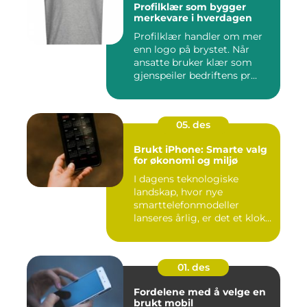
Profilklær som bygger
merkevare i hverdagen
Profilklær handler om mer
enn logo på brystet. Når
ansatte bruker klær som
gjenspeiler bedriftens pr...
05. des
Brukt iPhone: Smarte valg
for økonomi og miljø
I dagens teknologiske
landskap, hvor nye
smarttelefonmodeller
lanseres årlig, er det et klokt
...
01. des
Fordelene med å velge en
brukt mobil