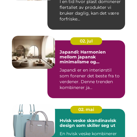
I en tid hvor plast dominerer
flertallet av produkter vi
bruker daglig, kan det være
forfriske...
02. jul
Japandi: Harmonien
mellom japansk
minimalisme og
skandinavisk funksjonalitet
Japandi er en interiørstil
som forener det beste fra to
verdener. Denne trenden
kombinerer ja...
02. mai
Hvisk veske skandinavisk
design som skiller seg ut
En hvisk veske kombinerer