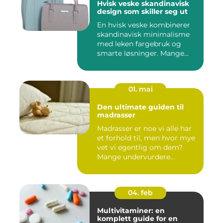
Hvisk veske skandinavisk
design som skiller seg ut
En hvisk veske kombinerer
skandinavisk minimalisme
med leken fargebruk og
smarte løsninger. Mange
op...
01. mai
Den ultimate guiden til
madrasser
Madrasser er noe vi alle har
et forhold til, men hvor mye
vet vi egentlig om dem?
Mange undervurdere...
04. feb
Multivitaminer: en
komplett guide for en