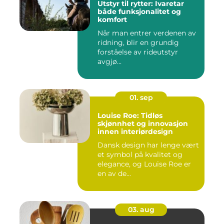
Utstyr til rytter: Ivaretar
både funksjonalitet og
komfort
Når man entrer verdenen av
ridning, blir en grundig
forståelse av rideutstyr
avgjø...
01. sep
Louise Roe: Tidløs
skjønnhet og innovasjon
innen interiørdesign
Dansk design har lenge vært
et symbol på kvalitet og
elegance, og Louise Roe er
en av de...
03. aug