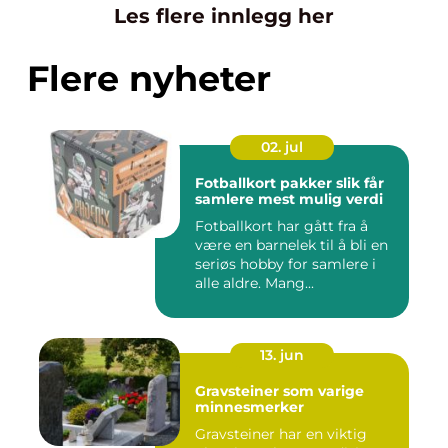
Les flere innlegg her
Flere nyheter
02. jul
Fotballkort pakker slik får
samlere mest mulig verdi
Fotballkort har gått fra å
være en barnelek til å bli en
seriøs hobby for samlere i
alle aldre. Mang...
13. jun
Gravsteiner som varige
minnesmerker
Gravsteiner har en viktig