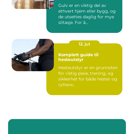
Gulv er en viktig del av
ethvert hjem eller bygg, og
de utsettes daglig for mye
slitasje. For å...
12. jul
Komplett guide til
hesteutstyr
Hesteutstyr er en grunnsten
for riktig pleie, trening, og
sikkerhet for både hester og
ryttere...