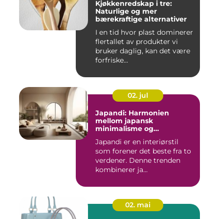
Kjøkkenredskap i tre:
Naturlige og mer
bærekraftige alternativer
I en tid hvor plast dominerer
flertallet av produkter vi
bruker daglig, kan det være
forfriske...
02. jul
Japandi: Harmonien
mellom japansk
minimalisme og
skandinavisk funksjonalitet
Japandi er en interiørstil
som forener det beste fra to
verdener. Denne trenden
kombinerer ja...
02. mai