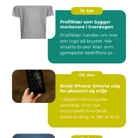
19. feb
Profilklær som bygger
merkevare i hverdagen
Profilklær handler om mer
enn logo på brystet. Når
ansatte bruker klær som
gjenspeiler bedriftens pr...
05. des
Brukt iPhone: Smarte valg
for økonomi og miljø
I dagens teknologiske
landskap, hvor nye
smarttelefonmodeller
lanseres årlig, er det et klokt
...