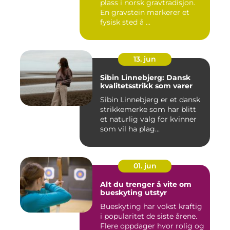
plass i norsk gravtradisjon.
En gravstein markerer et
fysisk sted å ...
13. jun
Sibin Linnebjerg: Dansk
kvalitetsstrikk som varer
Sibin Linnebjerg er et dansk
strikkemerke som har blitt
et naturlig valg for kvinner
som vil ha plag...
01. jun
Alt du trenger å vite om
bueskyting utstyr
Bueskyting har vokst kraftig
i popularitet de siste årene.
Flere oppdager hvor rolig og