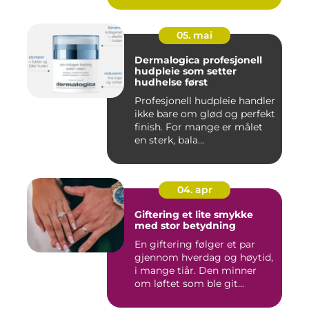
05. mai
Dermalogica profesjonell
hudpleie som setter
hudhelse først
Profesjonell hudpleie handler
ikke bare om glød og perfekt
finish. For mange er målet
en sterk, bala...
04. apr
Giftering et lite smykke
med stor betydning
En giftering følger et par
gjennom hverdag og høytid,
i mange tiår. Den minner
om løftet som ble git...