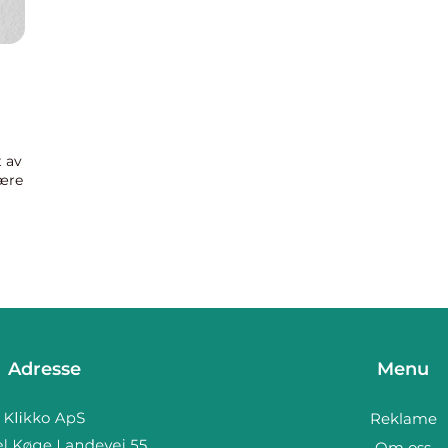
t av
være
t
Adresse
Menu
Reklame
Om oss