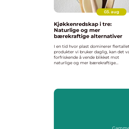
03. aug
Kjøkkenredskap i tre:
Naturlige og mer
bærekraftige alternativer
I en tid hvor plast dominerer flertalle
produkter vi bruker daglig, kan det 
forfriskende å vende blikket mot
naturlige og mer bærekraftige
alternativer. Kjøkkenredskap i tre er e
utmerket eksempel på slike alt...