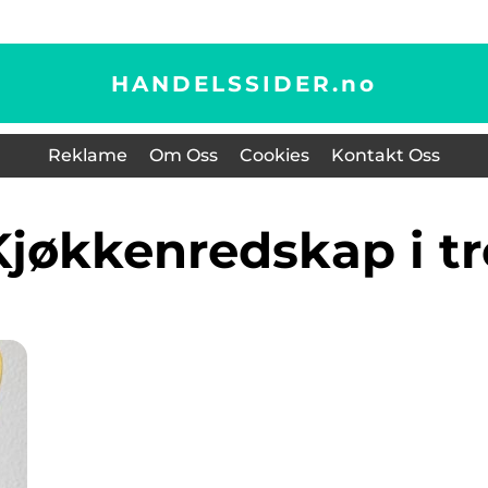
HANDELSSIDER.
no
Reklame
Om Oss
Cookies
Kontakt Oss
kjøkkenredskap i tr