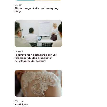
01. jun
Alt du trenger å vite om bueskyting
utstyr
15. mai
Fagprøve for helsefagarbeider: Slik
forbereder du deg grundig for
helsefagarbeider-fagbrev
09. mai
Brudekjole