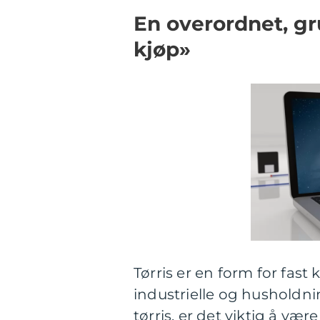
En overordnet, gr
kjøp»
Tørris er en form for fas
industrielle og husholdni
tørris, er det viktig å væ