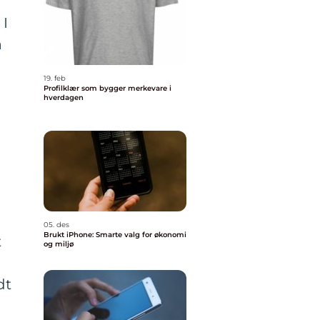
 I
å
19. feb
Profilklær som bygger merkevare i
hverdagen
05. des
Brukt iPhone: Smarte valg for økonomi
t
og miljø
dt