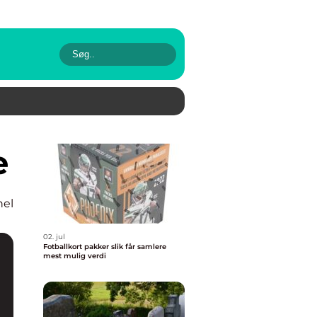
e
nel
02. jul
Fotballkort pakker slik får samlere
mest mulig verdi