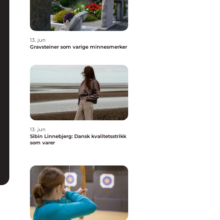
13. jun
Gravsteiner som varige minnesmerker
13. jun
Sibin Linnebjerg: Dansk kvalitetsstrikk
som varer