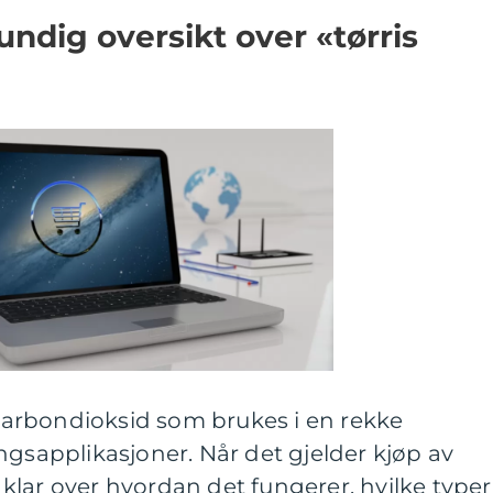
undig oversikt over «tørris
t karbondioksid som brukes i en rekke
ngsapplikasjoner. Når det gjelder kjøp av
re klar over hvordan det fungerer, hvilke typer