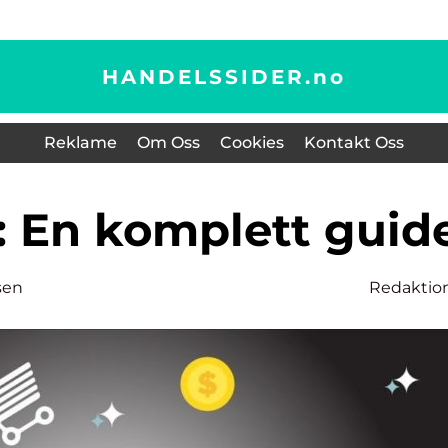
HANDELSSIDER.
no
Reklame
Om Oss
Cookies
Kontakt Oss
øp: En komplett guid
sen
Redaktio