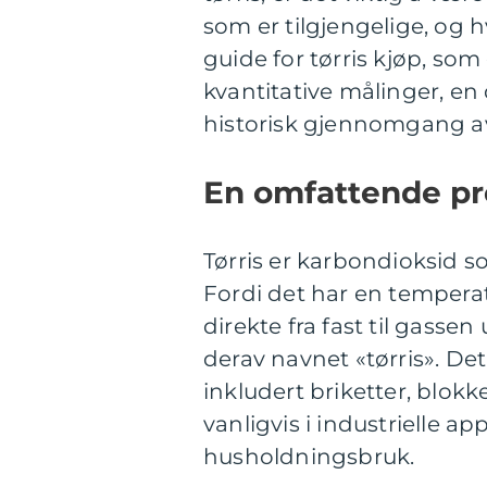
som er tilgjengelige, og 
guide for tørris kjøp, som
kvantitative målinger, en
historisk gjennomgang av
En omfattende pre
Tørris er karbondioksid s
Fordi det har en temperat
direkte fra fast til gasse
derav navnet «tørris». Det
inkludert briketter, blokk
vanligvis i industrielle a
husholdningsbruk.