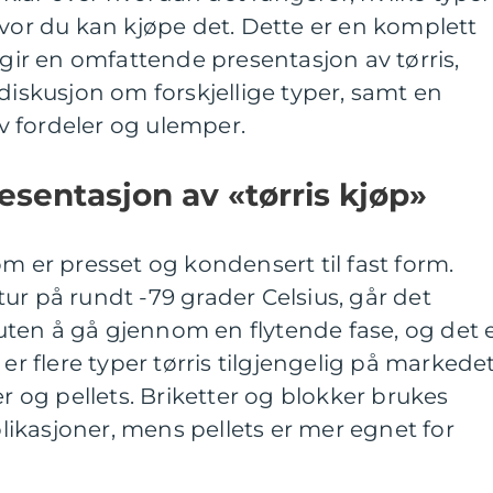
hvor du kan kjøpe det. Dette er en komplett
 gir en omfattende presentasjon av tørris,
 diskusjon om forskjellige typer, samt en
 fordeler og ulemper.
sentasjon av «tørris kjøp»
om er presset og kondensert til fast form.
ur på rundt -79 grader Celsius, går det
n uten å gå gjennom en flytende fase, og det 
 er flere typer tørris tilgjengelig på markedet
er og pellets. Briketter og blokker brukes
pplikasjoner, mens pellets er mer egnet for