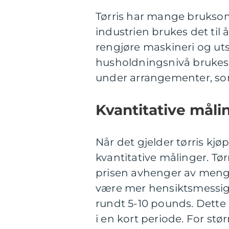
Tørris har mange bruksomr
industrien brukes det til 
rengjøre maskineri og uts
husholdningsnivå brukes t
under arrangementer, som e
Kvantitative måli
Når det gjelder tørris kjø
kvantitative målinger. Tørr
prisen avhenger av meng
være mer hensiktsmessig 
rundt 5-10 pounds. Dette e
i en kort periode. For st